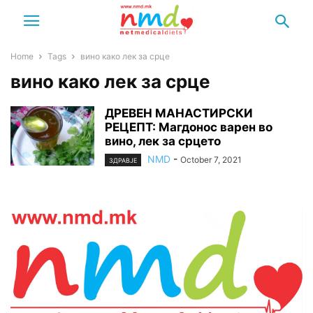
Home
Tags
вино како лек за срце
вино како лек за срце
ДРЕВЕН МАНАСТИРСКИ
РЕЦЕПТ: Магдонос варен во
вино, лек за срцето
NMD
-
October 7, 2021
ЗДРАВЈЕ