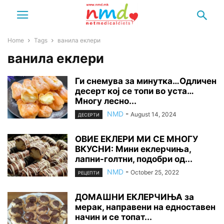
Home
Tags
ванила еклери
ванила еклери
Ги снемува за минутка…Одличен
десерт кој се топи во уста…
Многу лесно...
NMD
-
August 14, 2024
ДЕСЕРТИ
ОВИЕ ЕКЛЕРИ МИ СЕ МНОГУ
ВКУСНИ: Мини еклерчиња,
лапни-голтни, подобри од...
NMD
-
October 25, 2022
РЕЦЕПТИ
ДОМАШНИ ЕКЛЕРЧИЊА за
мерак, направени на едноставен
начин и се топат...