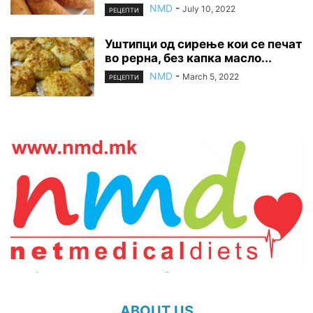
NMD
-
July 10, 2022
РЕЦЕПТИ
Уштипци од сирење кои се печат
во рерна, без капка масло...
NMD
-
March 5, 2022
РЕЦЕПТИ
ABOUT US