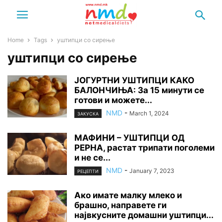
Home
Tags
уштипци со сирење
уштипци со сирење
ЈОГУРТНИ УШТИПЦИ КАКО
БАЛОНЧИЊА: За 15 минути се
готови и можете...
NMD
-
March 1, 2024
ЗАКУСКА
МАФИНИ – УШТИПЦИ ОД
РЕРНА, растат трипати поголеми
и не се...
NMD
-
January 7, 2023
РЕЦЕПТИ
Ако имате малку млеко и
брашно, направете ги
највкусните домашни уштипци...