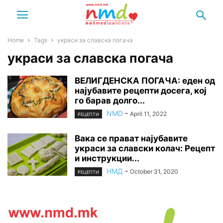
Home
Tags
украси за славска погача
украси за славска погача
ВЕЛИГДЕНСКА ПОГАЧА: еден од
најубавите рецепти досега, кој
го барав долго...
NMD
-
April 11, 2022
РЕЦЕПТИ
Вака се прават најубавите
украси за славски колач: Рецепт
и инструкции...
НМД
-
October 31, 2020
РЕЦЕПТИ