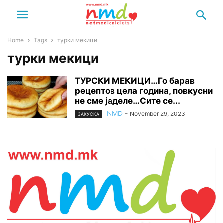
Home
Tags
турки мекици
турки мекици
ТУРСКИ МЕКИЦИ…Го барав
рецептов цела година, повкусни
не сме јаделе…Сите се...
NMD
-
November 29, 2023
ЗАКУСКА