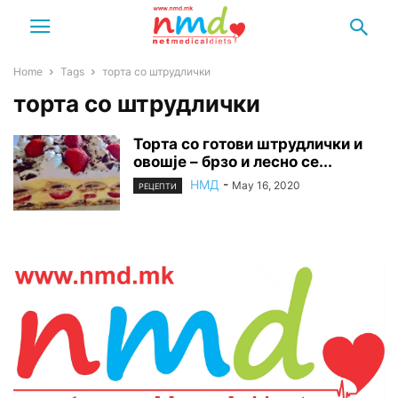
Home
Tags
торта со штрудлички
торта со штрудлички
Торта со готови штрудлички и
овошје – брзо и лесно се...
НМД
-
May 16, 2020
РЕЦЕПТИ