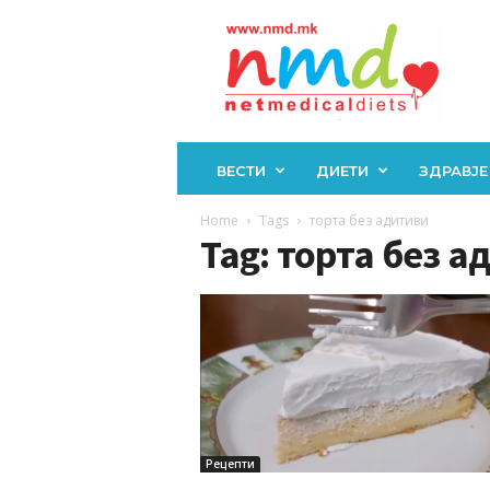
Н
М
Д
ВЕСТИ
ДИЕТИ
ЗДРАВЈЕ
Home
Tags
торта без адитиви
Tag: торта без а
Рецепти