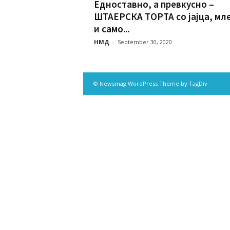
Едноставно, а превкусно –
ШТАЕРСКА ТОРТА со јајца, мл
и само...
НМД
-
September 30, 2020
© Newsmag WordPress Theme by TagDiv