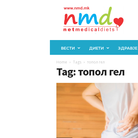
Н
М
Д
ВЕСТИ
ДИЕТИ
ЗДРАВЈЕ
Home
Tags
топол гел
Tag: топол гел