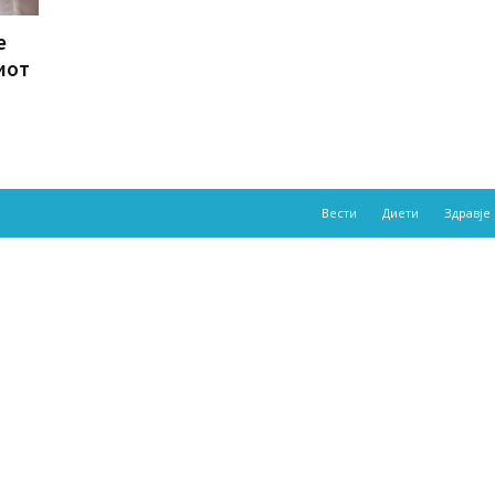
е
иот
Вести
Диети
Здравје