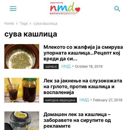
Home
Tags
сува кашлица
сува кашлица
Млекото со жалфија ја смирува
упорната кашлица…Рецепт кој
вреди да си...
НМД
-
October 18, 2019
ЗДРАВЈЕ
Лек за јакнење на слузокожата
на грлото, против кашлица и
воспаленија
НМД
-
February 27, 2019
НАРОДНА МЕДИЦИНА
Домашен лек за кашлица –
заборавете на сирупите од
рекламите