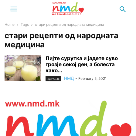
Home
Tags
стари рецепти од народната медицина
стари рецепти од народната
медицина
Пијте сурутка и јадете суво
грозје секој ден, а болеста
како...
НМД
-
February 5, 2021
ЗДРАВЈЕ