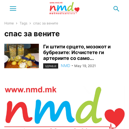
Home
Tags
спас за вените
спас за вените
Ги штити срцето, мозокот и
бубрезите: Исчистете ги
артериите со само...
NMD
-
May 19, 2021
ЗДРАВЈЕ