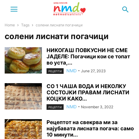
Home
Tags
солени лиснати погачици
солени лиснати погачици
НИКОГАШ ПОВКУСНИ НЕ СМЕ
ЈАДЕЛЕ: Погачици кои се топат
во уста,...
NMD
-
June 27, 2023
РЕЦЕПТИ
СО 1 ЧАША ВОДА И НЕКОЛКУ
СОСТОЈКИ ПРАВАМ ЛИСНАТИ
КОЦКИ КАКО...
NMD
-
November 3, 2022
РЕЦЕПТИ
Рецептот на свекрва ми за
најубавата лисната погача: само
10 минути...