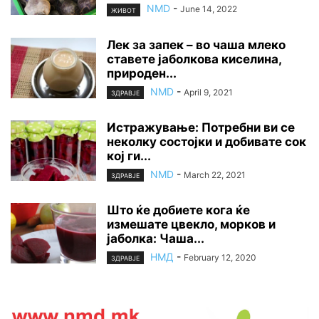
NMD
-
June 14, 2022
ЖИВОТ
Лек за запек – во чаша млеко
ставете јаболкова киселина,
природен...
NMD
-
April 9, 2021
ЗДРАВЈЕ
Истражување: Потребни ви се
неколку состојки и добивате сок
кој ги...
NMD
-
March 22, 2021
ЗДРАВЈЕ
Што ќе добиете кога ќе
измешате цвекло, морков и
јаболка: Чаша...
НМД
-
February 12, 2020
ЗДРАВЈЕ