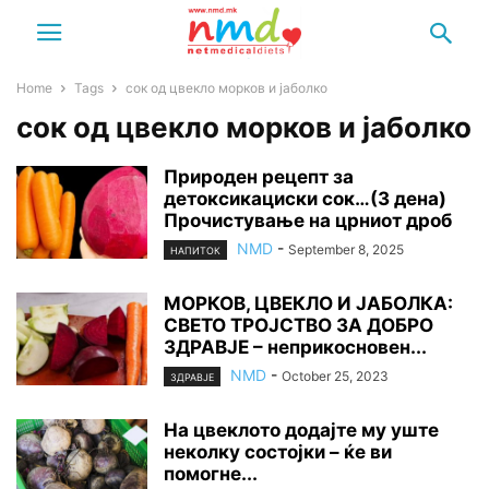
Home
Tags
сок од цвекло морков и јаболко
сок од цвекло морков и јаболко
Природен рецепт за
детоксикациски сок…(3 дена)
Прочистување на црниот дроб
NMD
-
September 8, 2025
НАПИТОК
МОРКОВ, ЦВЕКЛО И ЈАБОЛКА:
СВЕТО ТРОЈСТВО ЗА ДОБРО
ЗДРАВЈЕ – неприкосновен...
NMD
-
October 25, 2023
ЗДРАВЈЕ
На цвеклото додајте му уште
неколку состојки – ќе ви
помогне...