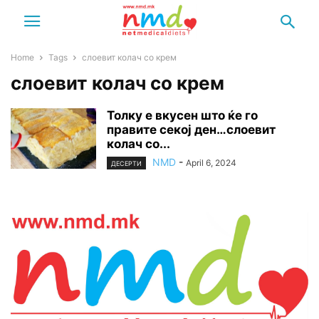
Home
Tags
слоевит колач со крем
слоевит колач со крем
Толку е вкусен што ќе го
правите секој ден…слоевит
колач со...
NMD
-
April 6, 2024
ДЕСЕРТИ