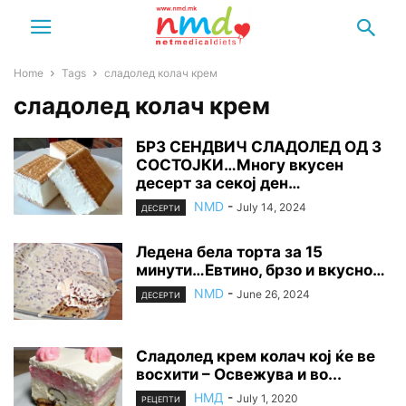
Home
Tags
сладолед колач крем
сладолед колач крем
БРЗ СЕНДВИЧ СЛАДОЛЕД ОД 3
СОСТОЈКИ…Многу вкусен
десерт за секој ден…
NMD
-
July 14, 2024
ДЕСЕРТИ
Ледена бела торта за 15
минути…Евтино, брзо и вкусно…
NMD
-
June 26, 2024
ДЕСЕРТИ
Сладолед крем колач кој ќе ве
восхити – Освежува и во...
НМД
-
July 1, 2020
РЕЦЕПТИ