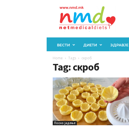
Н
М
Д
ВЕСТИ
ДИЕТИ
ЗДРАВЈЕ
Home
Tags
скроб
Tag: скроб
Посно јадење