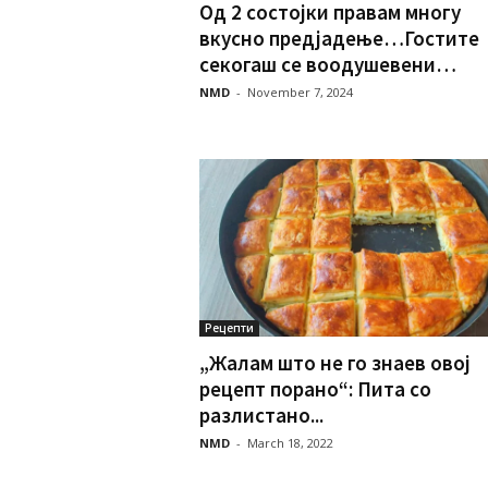
Од 2 состојки правам многу
вкусно предјадење…Гостите
секогаш се воодушевени…
NMD
-
November 7, 2024
Рецепти
„Жалам што не го знаев овој
рецепт порано“: Пита со
разлистано...
NMD
-
March 18, 2022