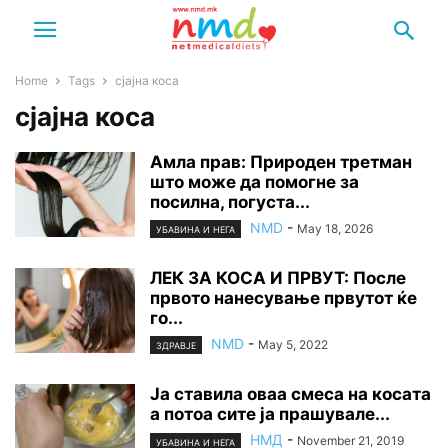
Home
Tags
сјајна коса
сјајна коса
Амла прав: Природен третман
што може да помогне за
посилна, погуста...
NMD
-
May 18, 2026
УБАВИНА И НЕГА
ЛЕК ЗА КОСА И ПРВУТ: После
првото нанесување првутот ќе
го...
NMD
-
May 5, 2022
ЗДРАВЈЕ
Ја ставила оваа смеса на косата
а потоа сите ја прашувале...
НМД
-
November 21, 2019
УБАВИНА И НЕГА