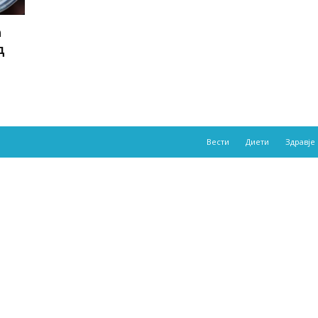
а
д
Вести
Диети
Здравје