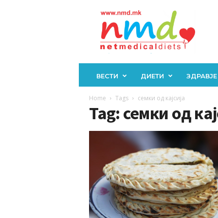
Н
М
Д
ВЕСТИ
ДИЕТИ
ЗДРАВЈЕ
Home
Tags
семки од кајсија
Tag: семки од кај