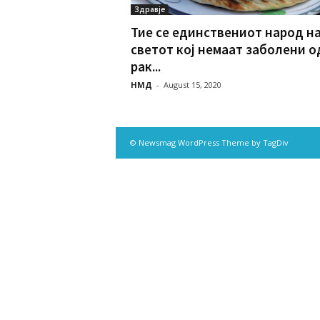
Здравје
Тие се единствениот народ н
светот кој немаат заболени о
рак...
НМД
-
August 15, 2020
© Newsmag WordPress Theme by TagDiv