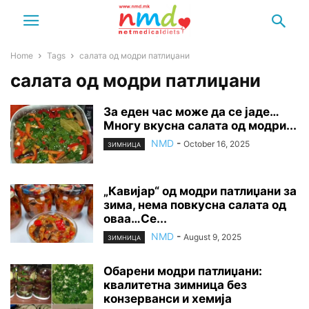
Home
Tags
салата од модри патлиџани
салата од модри патлиџани
За еден час може да се јаде…
Многу вкусна салата од модри...
NMD
-
October 16, 2025
ЗИМНИЦА
„Кавијар“ од модри патлиџани за
зима, нема повкусна салата од
оваа…Се...
NMD
-
August 9, 2025
ЗИМНИЦА
Обарени модри патлиџани:
квалитетна зимница без
конзерванси и хемија