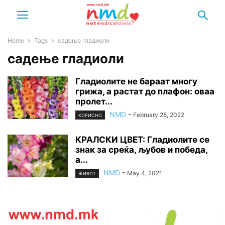
Home
Tags
садење гладиоли
садење гладиоли
Гладиолите не бараат многу
грижа, а растат до плафон: оваа
пролет...
NMD
-
February 28, 2022
КОРИСНО
КРАЛСКИ ЦВЕТ: Гладиолите се
знак за среќа, љубов и победа,
а...
NMD
-
May 4, 2021
ЖИВОТ