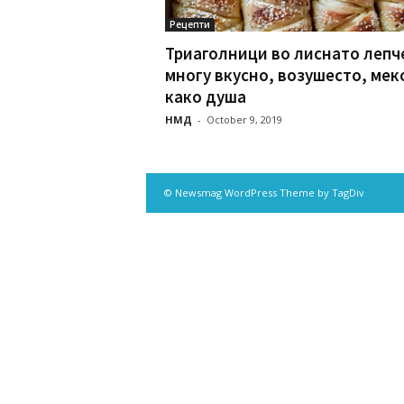
Рецепти
Триаголници во лиснато лепч
многу вкусно, возушесто, мек
како душа
НМД
-
October 9, 2019
© Newsmag WordPress Theme by TagDiv