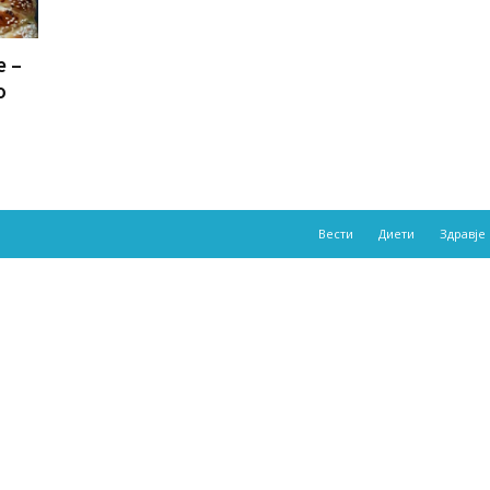
е –
о
Вести
Диети
Здравје