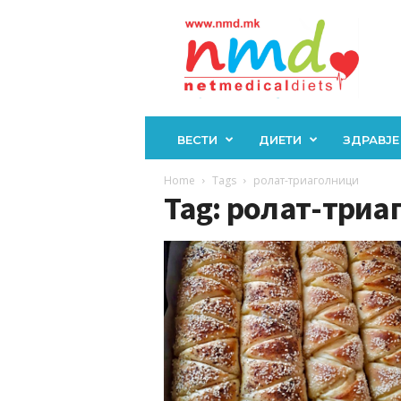
Н
М
Д
ВЕСТИ
ДИЕТИ
ЗДРАВЈЕ
Home
Tags
ролат-триаголници
Tag: ролат-триа