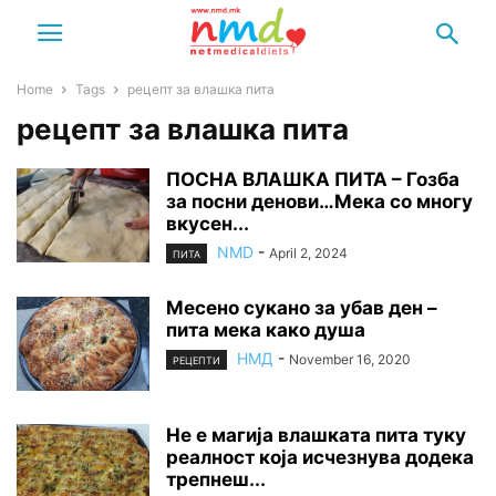
Home
Tags
рецепт за влашка пита
рецепт за влашка пита
ПОСНА ВЛАШКА ПИТА – Гозба
за посни денови…Мека со многу
вкусен...
NMD
-
April 2, 2024
ПИТА
Месено сукано за убав ден –
пита мека како душа
НМД
-
November 16, 2020
РЕЦЕПТИ
Не е магија влашката пита туку
реалност која исчезнува додека
трепнеш...