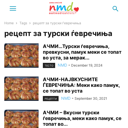
Home
Tags
рецепт за турски ѓевречиња
рецепт за турски ѓевречиња
АЧМИ…Турски ѓевречиња,
превкусни, памук меки се топат
во уста, за мерак...
NMD
-
December 19, 2024
ТЕСТО
АЧМИ-НАЈВКУСНИТЕ
ЃЕВРЕЧИЊА: Меки како памук,
се топат во уста
NMD
-
September 30, 2021
РЕЦЕПТИ
АЧМИ – Вкусни турски
ѓевречиња, меки како памук, се
топат во...