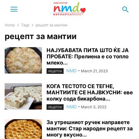
Home
Tags
рецепт за мантии
рецепт за мантии
НАЈУБАВАТА ПИТА ШТО ЌЕ ЈА
ПРОБАТЕ: Прелиена е со топло
млеко...
NMD
-
March 21, 2023
РЕЦЕПТИ
КОГА ТЕСТОТО СЕ ТЕГНЕ,
МАНТИИТЕ СЕ НАЈВКУСНИ: еве
колку сода бикарбона...
NMD
-
March 3, 2022
РЕЦЕПТИ
За утрешниот ручек направете
мантии: Стар народен рецепт за
многу вкусно...