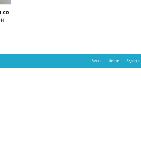
и со
ен
Вести
Диети
Здравје