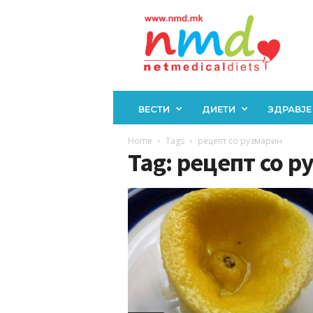
Н
М
Д
ВЕСТИ
ДИЕТИ
ЗДРАВЈЕ
Home
Tags
рецепт со рузмарин
Tag: рецепт со 