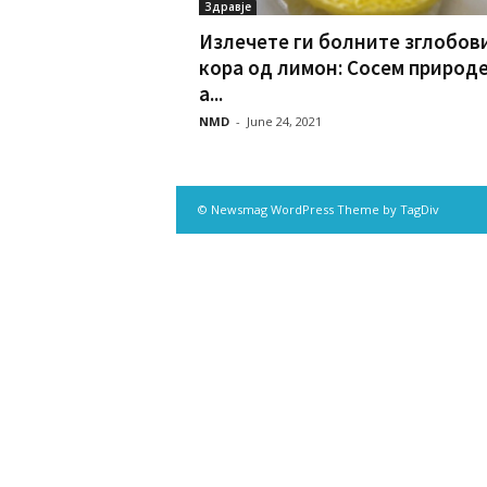
Здравје
Излечете ги болните зглобов
кора од лимон: Сосем природ
а...
NMD
-
June 24, 2021
© Newsmag WordPress Theme by TagDiv