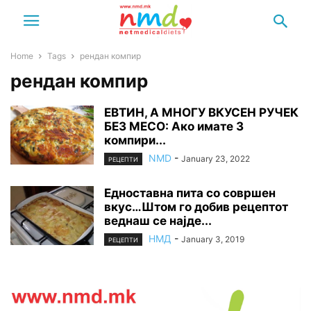
Home
Tags
рендан компир
рендан компир
ЕВТИН, А МНОГУ ВКУСЕН РУЧЕК
БЕЗ МЕСО: Ако имате 3
компири...
NMD
-
January 23, 2022
РЕЦЕПТИ
Едноставна пита со совршен
вкус…Штом го добив рецептот
веднаш се најде...
НМД
-
January 3, 2019
РЕЦЕПТИ