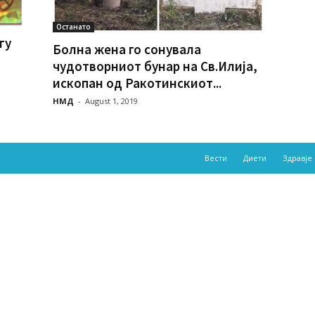
Останато
гу
Болна жена го сонувала
чудотворниот бунар на Св.Илија,
ископан од Ракотинскиот...
НМД
-
August 1, 2019
Вести
Диети
Здравје