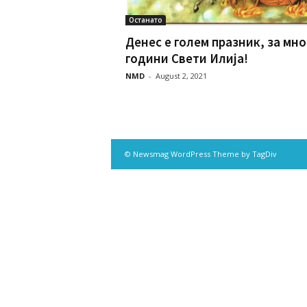
Останато
Денес е голем празник, за мно
години Свети Илија!
NMD
-
August 2, 2021
© Newsmag WordPress Theme by TagDiv