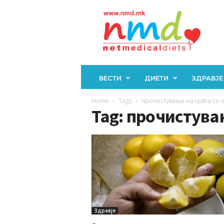
Н
М
Д
ВЕСТИ
ДИЕТИ
ЗДРАВЈЕ
Home
Tags
прочистување на крвта со
Tag: прочистува
Здравје