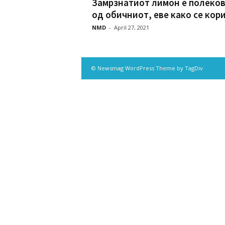
Замрзнатиот лимон е полеко
од обичниот, еве како се кор
NMD
-
April 27, 2021
© Newsmag WordPress Theme by TagDiv