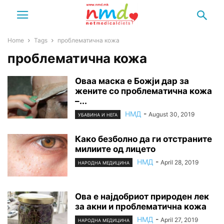
Home
Tags
проблематична кожа
проблематична кожа
Оваа маска е Божји дар за
жените со проблематична кожа
–...
НМД
-
August 30, 2019
УБАВИНА И НЕГА
Како безболно да ги отстраните
милиите од лицето
НМД
-
April 28, 2019
НАРОДНА МЕДИЦИНА
Ова е најдобриот природен лек
за акни и проблематична кожа
НМД
-
April 27, 2019
НАРОДНА МЕДИЦИНА