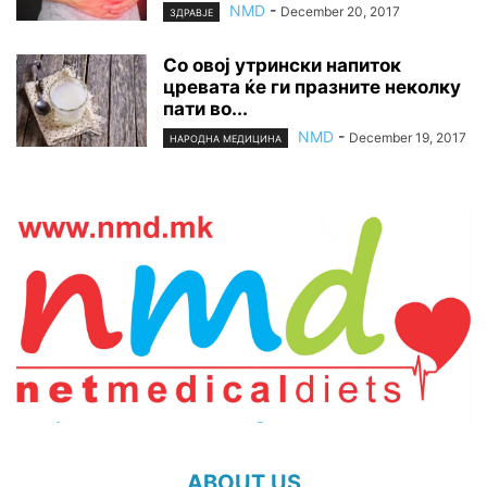
NMD
-
December 20, 2017
ЗДРАВЈЕ
Со овој утрински напиток
цревата ќе ги празните неколку
пати во...
NMD
-
December 19, 2017
НАРОДНА МЕДИЦИНА
ABOUT US