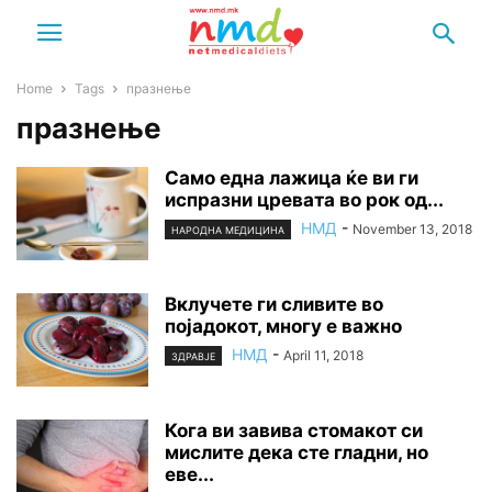
Home
Tags
празнење
празнење
Само една лажица ќе ви ги
испразни цревата во рок од...
НМД
-
November 13, 2018
НАРОДНА МЕДИЦИНА
Вклучете ги сливите во
појадокот, многу е важно
НМД
-
April 11, 2018
ЗДРАВЈЕ
Кога ви завива стомакот си
мислите дека сте гладни, но
еве...