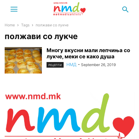
Home
Tags
полжави со лукче
полжави со лукче
Многу вкусни мали лепчиња со
лукче, меки се како душа
НМД
-
September 26, 2019
РЕЦЕПТИ