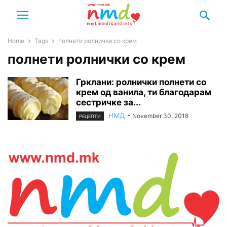
Home
Tags
полнети ролнички со крем
полнети ролнички со крем
Грклани: ролнички полнети со
крем од ванила, ти благодарам
сестричке за...
НМД
-
November 30, 2018
РЕЦЕПТИ