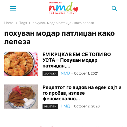
Home
Tags
похуван модар патлиџан како лепеза
похуван модар патлиџан како
лепеза
ЕМ КРЦКАВ ЕМ СЕ ТОПИ ВО
УСТА – Похуван модар
патлиџан,...
NMD
-
October 1, 2021
ЗАКУСКА
Рецептот го видов на еден сајт и
го пробав, излезе
феноменално...
НМД
-
October 2, 2020
РЕЦЕПТИ