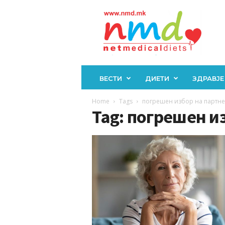
Н
М
Д
ВЕСТИ
ДИЕТИ
ЗДРАВЈЕ
Home
Tags
погрешен избор на партн
Tag: погрешен и