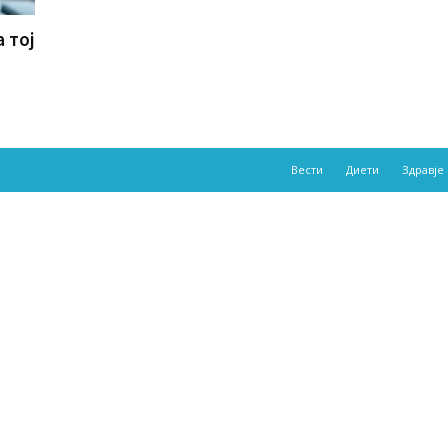
 тој
Вести
Диети
Здравје