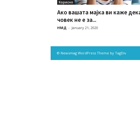
Корисно
Ако вашата мајка ви каже дека
човек не е за...
НМД
-
January 21, 2020
© Newsmag WordPress Theme by TagDiv