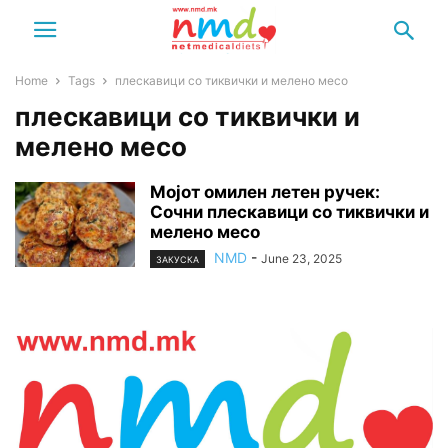
Home
Tags
плескавици со тиквички и мелено месо
плескавици со тиквички и
мелено месо
Мојот омилен летен ручек:
Сочни плескавици со тиквички и
мелено месо
NMD
-
June 23, 2025
ЗАКУСКА