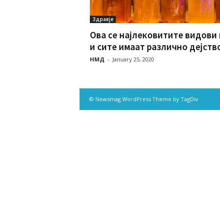
Здравје
Ова се најлековитите видови
и сите имаат различно дејство 
НМД
-
January 25, 2020
© Newsmag WordPress Theme by TagDiv