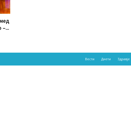
 мед
–...
Вести
Диети
Здравје