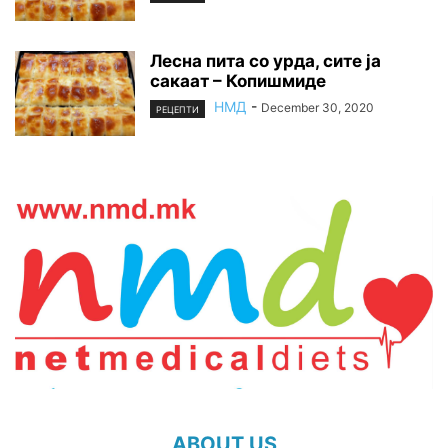
Лесна пита со урда, сите ја
сакаат – Копишмиде
НМД
-
December 30, 2020
РЕЦЕПТИ
ABOUT US