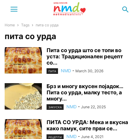
Home
Tags
пита со урда
пита со урда
Пита со урда што се топи во
уста: Традиционален рецепт
со...
NMD
-
March 30, 2026
ПИТА
Брз и многу вкусен појадок…
Пита со урда, малку тесто, а
многу...
NMD
-
June 22, 2025
ЗАКУСКА
ПИТА СО УРДА: Мека и вкусна
како памук, сите први се...
NMD
-
June 4, 2021
РЕЦЕПТИ