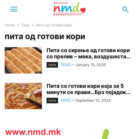
Home
Tags
пита од готови кори
пита од готови кори
Пита со сирење од готови кори
со прелив – мека, воздушеста...
NMD
-
January 15, 2026
ПИТА
Пита со готови кори која за 5
минути се прави…Брз појадок...
NMD
-
September 10, 2024
ПИТА