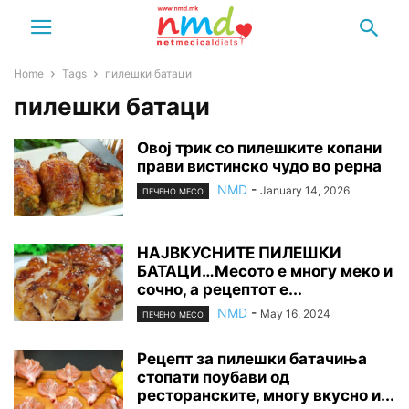
Home
Tags
пилешки батаци
пилешки батаци
Овој трик со пилешките копани
прави вистинско чудо во рерна
NMD
-
January 14, 2026
ПЕЧЕНО МЕСО
НАЈВКУСНИТЕ ПИЛЕШКИ
БАТАЦИ…Месото е многу меко и
сочно, а рецептот е...
NMD
-
May 16, 2024
ПЕЧЕНО МЕСО
Рецепт за пилешки батачиња
стопати поубави од
ресторанските, многу вкусно и...