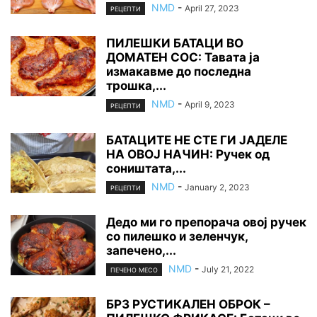
NMD
-
April 27, 2023
РЕЦЕПТИ
ПИЛЕШКИ БАТАЦИ ВО
ДОМАТЕН СОС: Тавата ја
измакавме до последна
трошка,...
NMD
-
April 9, 2023
РЕЦЕПТИ
БАТАЦИТЕ НЕ СТЕ ГИ ЈАДЕЛЕ
НА ОВОЈ НАЧИН: Ручек од
соништата,...
NMD
-
January 2, 2023
РЕЦЕПТИ
Дедо ми го препорача овој ручек
со пилешко и зеленчук,
запечено,...
NMD
-
July 21, 2022
ПЕЧЕНО МЕСО
БРЗ РУСТИКАЛЕН ОБРОК –