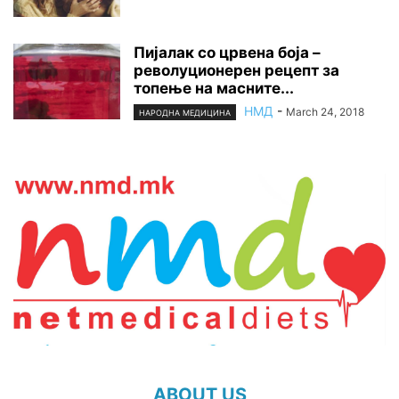
Пијалак со црвена боја –
револуционерен рецепт за
топење на масните...
НМД
-
March 24, 2018
НАРОДНА МЕДИЦИНА
ABOUT US