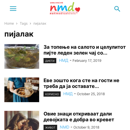
Home
Tags
пијалак
пијалак
За топење на салото и целулитот
пијте леден зелен чај со...
НМД
-
February 17, 2019
ДИЕТИ
Еве зошто кога сте на гости не
треба да ја оставате...
НМД
-
October 25, 2018
КОРИСНО
Овие знаци откриваат дали
девојката е добра во кревет
NMD
-
October 9, 2018
ЖИВОТ