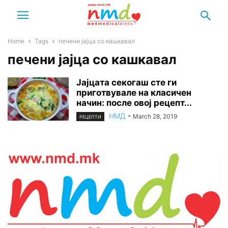
Home
Tags
печени јајца со кашкавал
печени јајца со кашкавал
Јајцата секогаш сте ги
приготвувале на класичен
начин: после овој рецепт...
НМД
-
March 28, 2019
РЕЦЕПТИ