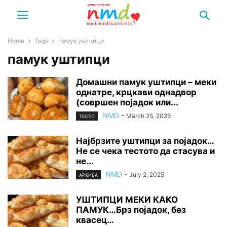
Home
Tags
памук уштипци
памук уштипци
Домашни памук уштипци – меки
однатре, крцкави однадвор
(совршен појадок или...
NMD
-
March 25, 2026
ТЕСТО
Најбрзите уштипци за појадок…
Не се чека тестото да стасува и
не...
NMD
-
July 2, 2025
АРХИВА
УШТИПЦИ МЕКИ КАКО
ПАМУК…Брз појадок, без
квасец…