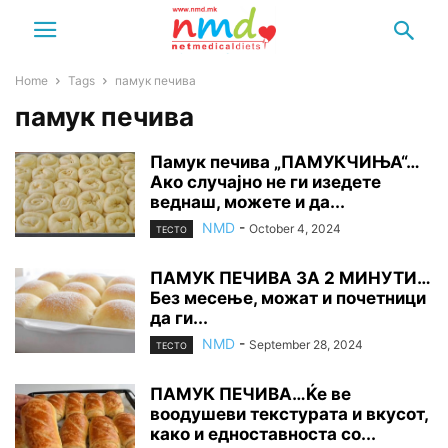
Home
Tags
памук печива
памук печива
Памук печива „ПАМУКЧИЊА“…
Ако случајно не ги изедете
веднаш, можете и да...
NMD
-
October 4, 2024
ТЕСТО
ПАМУК ПЕЧИВА ЗА 2 МИНУТИ…
Без месење, можат и почетници
да ги...
NMD
-
September 28, 2024
ТЕСТО
ПАМУК ПЕЧИВА…Ќе ве
воодушеви текстурата и вкусот,
како и едноставноста со...