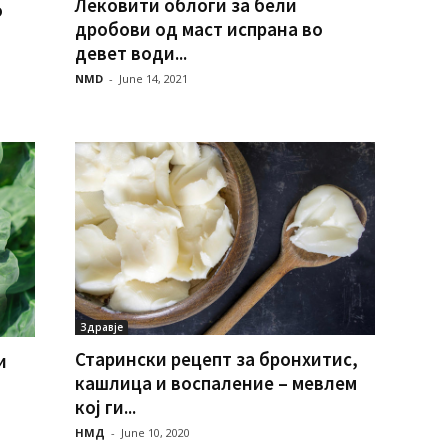
Лековити облоги за бели
о
дробови од маст испрана во
девет води...
NMD
-
June 14, 2021
Здравје
Старински рецепт за бронхитис,
и
кашлица и воспаление – мевлем
кој ги...
НМД
-
June 10, 2020