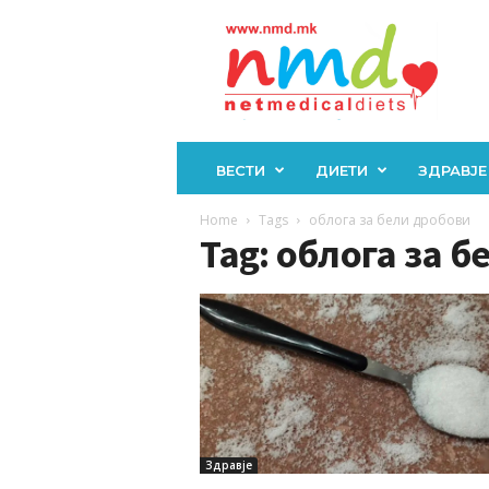
Н
М
Д
ВЕСТИ
ДИЕТИ
ЗДРАВЈЕ
Home
Tags
облога за бели дробови
Tag: облога за 
Здравје