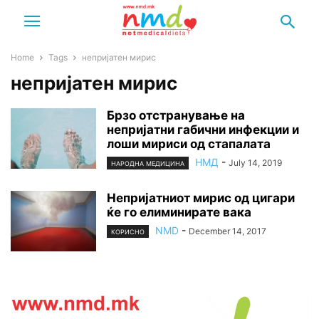
Home
Tags
непријатен мирис
непријатен мирис
Брзо отстранување на
непријатни габични инфекции и
лоши мириси од стапалата
НМД
-
July 14, 2019
НАРОДНА МЕДИЦИНА
Непријатниот мирис од цигари
ќе го елиминирате вака
NMD
-
December 14, 2017
КОРИСНО