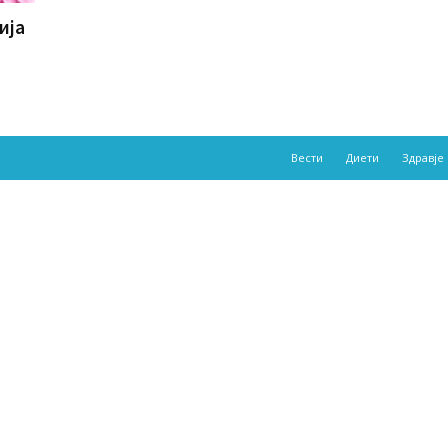
ија
Вести
Диети
Здравје