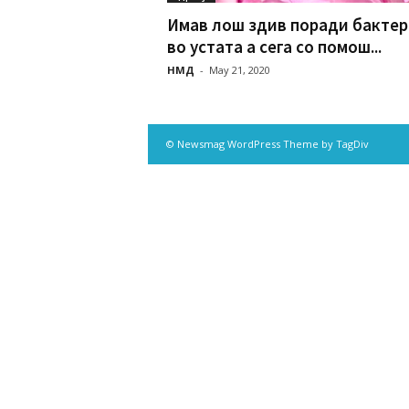
Имав лош здив поради бактер
во устата а сега со помош...
НМД
-
May 21, 2020
© Newsmag WordPress Theme by TagDiv