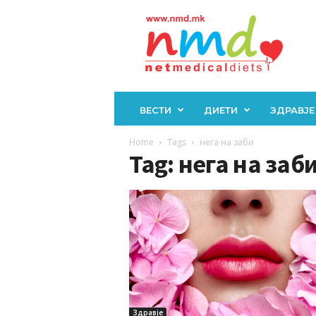
Н
М
Д
ВЕСТИ
ДИЕТИ
ЗДРАВЈЕ
Home
Tags
нега на заби
Tag: нега на заб
Здравје