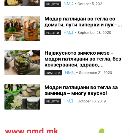
NMD
-
October 5, 2021
РЕЦЕПТИ
Модар патлиџан во тегла со
домати, лути пиперки и лук –...
НМД
-
September 28, 2020
РЕЦЕПТИ
Највкусното зимско мезе –
модри патлиџани во тегла, без
конзерванси, здраво,...
НМД
-
September 21, 2020
ЗИМНИЦА
Модри патлиџани во тегла за
зимница – многу вкусно!
НМД
-
October 16, 2019
РЕЦЕПТИ