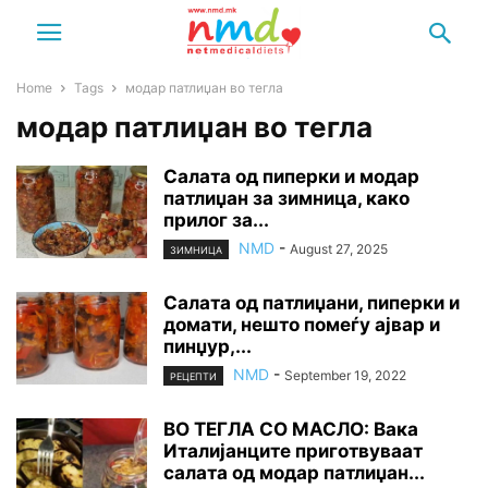
Home
Tags
модар патлиџан во тегла
модар патлиџан во тегла
Салата од пиперки и модар
патлиџан за зимница, како
прилог за...
NMD
-
August 27, 2025
ЗИМНИЦА
Салата од патлиџани, пиперки и
домати, нешто помеѓу ајвар и
пинџур,...
NMD
-
September 19, 2022
РЕЦЕПТИ
ВО ТЕГЛА СО МАСЛО: Вака
Италијанците приготвуваат
салата од модар патлиџан...