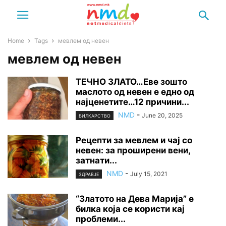
Home
Tags
мевлем од невен
мевлем од невен
ТЕЧНО ЗЛАТО…Еве зошто
маслото од невен е едно од
најценетите…12 причини...
NMD
-
June 20, 2025
БИЛКАРСТВО
Рецепти за мевлем и чај со
невен: за проширени вени,
затнати...
NMD
-
July 15, 2021
ЗДРАВЈЕ
“Златото на Дева Марија” е
билка која се користи кај
проблеми...