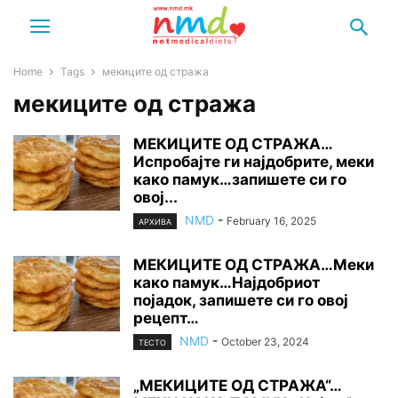
Home
Tags
мекиците од стража
мекиците од стража
МЕКИЦИТЕ ОД СТРАЖА…
Испробајте ги најдобрите, меки
како памук…запишете си го
овој...
NMD
-
February 16, 2025
АРХИВА
МЕКИЦИТЕ ОД СТРАЖА…Меки
како памук…Најдобриот
појадок, запишете си го овој
рецепт…
NMD
-
October 23, 2024
ТЕСТО
„МЕКИЦИТЕ ОД СТРАЖА“…