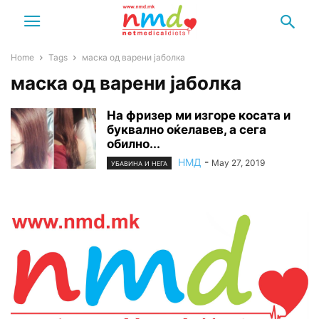
Home
Tags
маска од варени јаболка
маска од варени јаболка
На фризер ми изгоре косата и
буквално оќелавев, а сега
обилно...
НМД
-
May 27, 2019
УБАВИНА И НЕГА